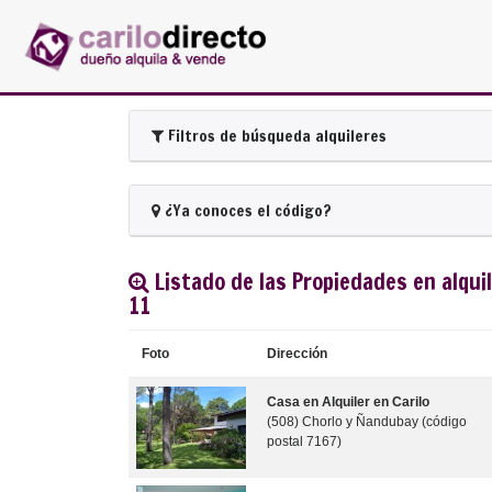
Filtros de búsqueda alquileres
¿Ya conoces el código?
Listado de las Propiedades en alqui
11
Foto
Dirección
Casa en Alquiler en Carilo
(508) Chorlo y Ñandubay (código
postal 7167)