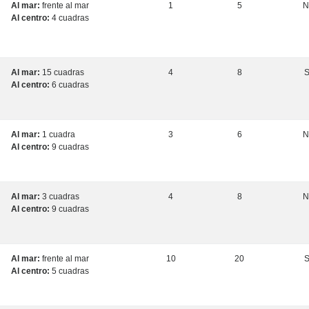
Al mar:
frente al mar
1
5
N
Al centro:
4 cuadras
Al mar:
15 cuadras
4
8
S
Al centro:
6 cuadras
Al mar:
1 cuadra
3
6
N
Al centro:
9 cuadras
Al mar:
3 cuadras
4
8
N
Al centro:
9 cuadras
Al mar:
frente al mar
10
20
S
Al centro:
5 cuadras